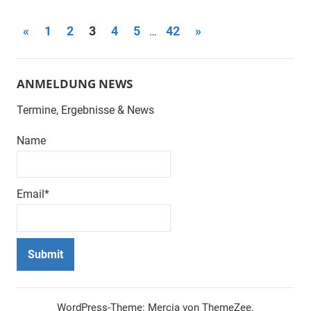
Seitennummerierung
Vorherige
Nächste
«
1
2
3
4
5
42
»
…
Beiträge
Beiträge
der
Beiträge
ANMELDUNG NEWS
Termine, Ergebnisse & News
Name
Email*
WordPress-Theme: Mercia von ThemeZee.