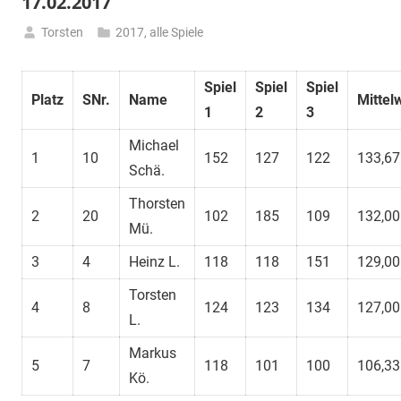
17.02.2017
Torsten
2017
,
alle Spiele
18.
Februar
Spiel
Spiel
Spiel
2017
Platz
SNr.
Name
Mittel
1
2
3
Michael
1
10
152
127
122
133,67
Schä.
Thorsten
2
20
102
185
109
132,00
Mü.
3
4
Heinz L.
118
118
151
129,00
Torsten
4
8
124
123
134
127,00
L.
Markus
5
7
118
101
100
106,33
Kö.