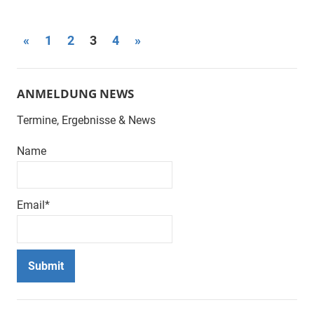
Seitennummerierung
Vorherige
Nächste
«
1
2
3
4
»
Beiträge
Beiträge
der
Beiträge
ANMELDUNG NEWS
Termine, Ergebnisse & News
Name
Email*