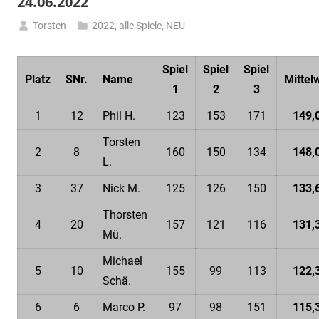
24.06.2022
Torsten
2022
,
alle Spiele
,
NEU
24.
Juni
Spiel
Spiel
Spiel
2022
Platz
SNr.
Name
Mittel
1
2
3
1
12
Phil H.
123
153
171
149,
Torsten
2
8
160
150
134
148,
L.
3
37
Nick M.
125
126
150
133,
Thorsten
4
20
157
121
116
131,
Mü.
Michael
5
10
155
99
113
122,
Schä.
6
6
Marco P.
97
98
151
115,