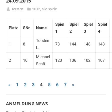
24.09.2015
Torsten
2015
,
alle Spiele
25.
September
Spiel
Spiel
Spiel
Spiel
2015
Platz
SNr
.
Name
1
2
3
4
Torsten
1
8
73
144
148
143
L.
Michael
2
10
123
136
102
107
Schä.
Seitennummerierung
Vorherige
Nächste
«
1
2
3
4
5
6
7
»
Beiträge
Beiträge
der
Beiträge
ANMELDUNG NEWS