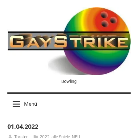
Zum
Inhalt
springen
GayStrike
Bowling
Menü
01.04.2022
Torsten
2022
,
alle Spiele
,
NEU