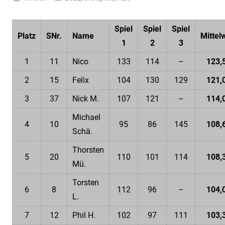
1.
April
Spiel
Spiel
Spiel
2022
Platz
SNr.
Name
Mittel
1
2
3
1
11
Nico
133
114
–
123,
2
15
Felix
104
130
129
121,
3
37
Nick M.
107
121
–
114,
Michael
4
10
95
86
145
108,
Schä.
Thorsten
5
20
110
101
114
108,
Mü.
Torsten
6
8
112
96
–
104,
L.
7
12
Phil H.
102
97
111
103,